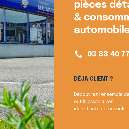
pièces dét
& consomm
automobile
03 88 40 7
DÉJA CLIENT ?
Découvrez l’ensemble d
outils grâce à vos
identifiants personnels.