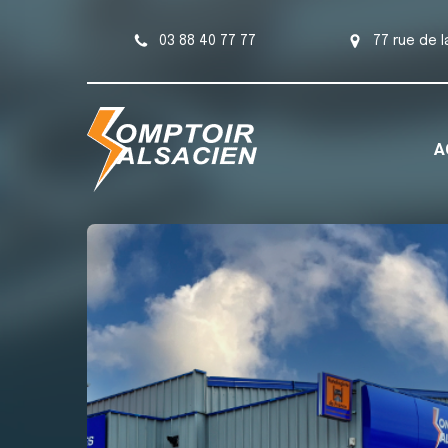
03 88 40 77 77
77 rue de 
A